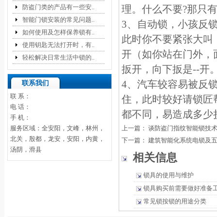
防盗门类的产品有一些安..
理。什么不要?那只
智能门锁安装的常见问题..
3、自动锁，小孩反
如何使用及怎样保养锁有..
此时你不要紧张大叫
使用钥匙无法打开时，有..
开（如你站在门外，
轻松解决日常生活中锁的..
扳开，向下扳是--开
4、汽车较容易被反
联系我们
联 系：
住，此时较好请锁匠
电 话：
都不同，易造成多少
手 机：
服务区域：全安阳，文峰，林州，
上一篇：
谈防盗门指纹智能锁技
北关，殷都，龙安，安阳，内黄，
下一篇：
建筑智能化系统电锁及
汤阴，滑县
相关信息
锁具的使用与维护
锁具购买前需要做好准备
常见锁按锁的用途分类