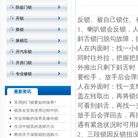
防盗门锁
开锁
反锁、被自己锁住、
1、喇叭锁会反锁，
换锁
斜舌锁闩脱勾故障，
换锁芯
人在内面时：找一小
开汽车锁
同时往外拉，把握把
开房门锁
外推出只剩下斜舌时
专业修锁
要松手， 放手后会
人在外面时：找一支
最新资讯
盖左转取出，再将锁
常用的门锁要如何保养?
可看到斜舌，再找一
锁具在安装使用过程中的..
放手后会弹回去，再
学会简略的保养及修补锁..
遇有紧急状况时可用
生活中锁具的选择方法
2、三段锁因反锁扭
教你关于保险箱的选购小..