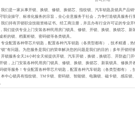
我们是一家从事开锁、换锁、修锁、换锁芯、指纹锁、汽车钥匙及锁具产品销
守职业操守、标准化服务的宗旨，全心全意服务于社会，力争打造锁具服务行
我们持有开锁职业技能资格证书。经工商注册，并且办有行业许可证的专业开
，我们提供专业上门安装各种民用房门锁具、修锁、开锁、换锁、换锁芯、新
桌柜的锁、档案柜锁、密码锁等各类锁具。
专业配置各种带芯片钥匙，配置各种汽车钥匙（各类型都有），技术精通，热
“锁”有问题。为您服务是我们的荣幸解决您的问题是我们的目的；多年开锁经
开锁服务全天24小时全天候提供开锁、汽车开锁，换锁，换锁芯、开防盗门
开锁，上门安装各种民用房门锁具、修锁、换锁、换锁芯、新装锁具、修换开
码锁等服务！专业配置各种带芯片钥匙，配置各种汽车钥匙（各类型都有），
本中心锁具有指纹锁、TM卡锁、密码锁、智能锁、电脑锁、磁卡锁、感应锁
。