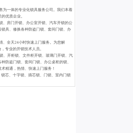
售为一体的专业化锁具服务公司。我们本着
里的优质企业。
锁、房门开锁、办公室开锁、汽车开锁的公
装锁具、修换各种防盗门
锁
、套间门
锁
、办
情、全天24小时快速上门服务。为您解
验，专业的开锁技术人员。
开锁、开柜锁、文件柜开锁、玻璃门开锁、汽
各种防盗门锁、套间门锁、办公桌柜的锁、
技术精通，热情、快速上门服务！
、锁芯、十字锁、插芯锁、门锁、室内门锁