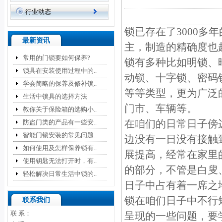
行业动态
锁已存在了3000
最新资讯
主，制造的精确度也
常用的门锁要如何保养?
锁有多种比如明锁、
锁具在安装使用过程中的..
动锁、十字锁、密码
学会简略的保养及修补锁..
等等类型，更为广泛
生活中锁具的选择方法
门市、车辆等。
教你关于保险箱的选购小..
在咱们的日常日子傍
防盗门类的产品有一些安..
智能门锁安装的常见问题..
边没有一日没有接触
如何使用及怎样保养锁有..
展提高，经常在家里
使用钥匙无法打开时，有..
的部分，不管是白叟
轻松解决日常生活中锁的..
日子中占有着一席之
锁在咱们日子中不行
联系我们
联 系：
呈现的一些问题，要