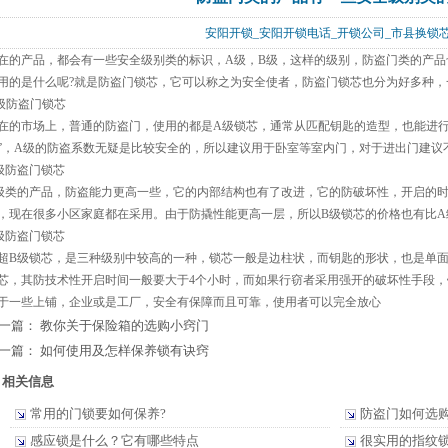
安阳开锁_安阳开锁电话_开锁公司_市县换
在的产品，都会有一些安全级别类的标识，A级，B级，这样的级别，防盗门类的产
用的是什么呢?就是防盗门锁芯，它可以称之为安全使者，防盗门锁芯也分为好多种，
级防盗门锁芯
在的市场上，普通的防盗门，使用的都是A级锁芯，通常从匹配钥匙的造型，也能进行
”，A级的防盗系数无疑是比较安全的，所以建议用于卧室等室内门，对于进出门建议
级防盗门锁芯
级类的产品，防盗能力更高一些，它的内部结构也有了改进，它的防破坏性，开启的时
，现在很多小区家庭都在采用。由于防撬性能更高一层，所以B级锁芯的价格也有比A
级防盗门锁芯
超B级锁芯，是三种级别中较高的一种，锁芯一般是边柱状，而钥匙的形状，也是单面
芯，其防技术性开启时间一般要大于4个小时，而如果行窃者采用强开的破坏性手段
于一些上铺，企业或是工厂，安全有保障而且可靠，使用者可以完全放心
一篇：
教你关于保险箱的选购小窍门
一篇：
如何使用及怎样保养锁有诀窍
相关信息
常用的门锁要如何保养?
防盗门如何选
感应锁是什么？它有哪些特点
很实用的指纹