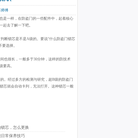
锁芯师傅
品也是一样，在防盗门的一些配件中，起着核心
一起去了解一下吧。
判断锁芯是不是A级的。要说“什么防盗门锁芯
不要选择。
间也很长，一般多于30分钟，这样的防技术
级要高。
的。经过多方的检测与研究，超B级的防盗门
，锁芯就会自动卡列，无法打开。这种锁芯一般
购锁芯，怎么更换
锁日常保养技巧