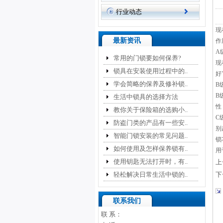
行业动态
现
最新资讯
作
A
常用的门锁要如何保养?
现
锁具在安装使用过程中的..
好
学会简略的保养及修补锁..
B
B
生活中锁具的选择方法
性
教你关于保险箱的选购小..
C
防盗门类的产品有一些安..
别
智能门锁安装的常见问题..
锁
如何使用及怎样保养锁有..
用
使用钥匙无法打开时，有..
上
轻松解决日常生活中锁的..
下
联系我们
联 系：