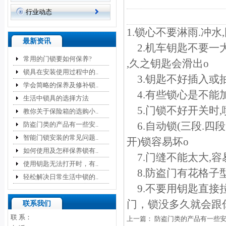
行业动态
1.锁心不要淋雨.冲
最新资讯
2.机车钥匙不要一大
常用的门锁要如何保养?
,久之钥匙会滑出o
锁具在安装使用过程中的..
3.钥匙不好插入或抽
学会简略的保养及修补锁..
4.有些锁心是不能加油的
生活中锁具的选择方法
5.门锁不好开关时,
教你关于保险箱的选购小..
6.自动锁(三段.四
防盗门类的产品有一些安..
智能门锁安装的常见问题..
开)锁容易坏o
如何使用及怎样保养锁有..
7.门缝不能太大,容
使用钥匙无法打开时，有..
8.防盗门有花格子型
轻松解决日常生活中锁的..
9.不要用钥匙直接
门，锁没多久就会跟
联系我们
联 系：
上一篇：
防盗门类的产品有一些