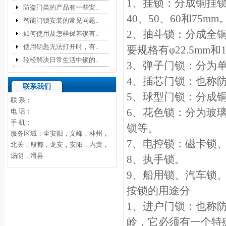
1、挂锁：分成铜挂锁
防盗门类的产品有一些安..
40、50、60和75mm
智能门锁安装的常见问题..
2、抽斗锁：分成全
如何使用及怎样保养锁有..
使用钥匙无法打开时，有..
要规格有φ22.5mm和
轻松解决日常生活中锁的..
3、弹子门锁：分为
4、插芯门锁：也称
联系我们
5、球型门锁：分成
联 系：
6、花色锁：分为玻
电 话：
手 机：
锁等。
服务区域：全安阳，文峰，林州，
7、电控锁：磁卡锁、
北关，殷都，龙安，安阳，内黄，
汤阴，滑县
8、执手锁。
9、船用锁、汽车锁、
按锁的用途分
1、进户门锁：也称
岭，它必须有一个特