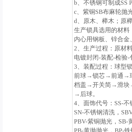
b、不锈钢可制成SS
c、紫铜SB布麻轮抛
d、原木、榉木；原
生产锁具选用的材料
内心用钢板、锌合金
2、生产过程：原材料
电镀封闭-装配-检验
3、装配过程：球型
前球→锁芯→前通→
档盖→开关简→滑块
→后球。
4、面饰代号：SS-
SN-不锈钢清洗，SB
PBV-紫铜抛光，SB
PB-黄抛抛光，BP-